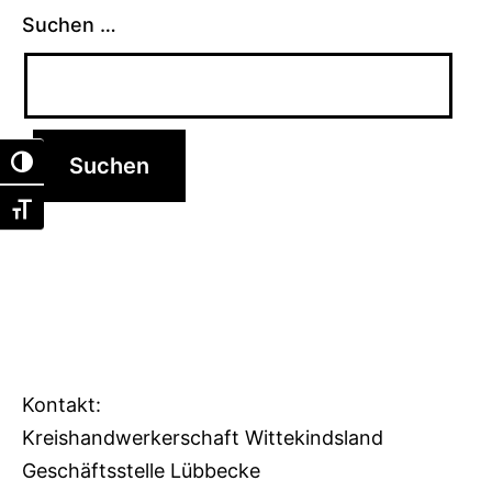
Suchen …
Umschalten auf hohe Kontraste
Schrift vergrößern
Kontakt:
Kreishandwerkerschaft Wittekindsland
Geschäftsstelle Lübbecke