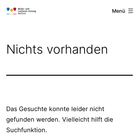
Zum
Menü
Inhalt
Maler-
springen
und
Lackierer-
Nichts vorhanden
Innung
Herford
Das Gesuchte konnte leider nicht
gefunden werden. Vielleicht hilft die
Suchfunktion.