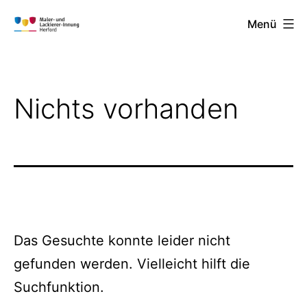
Zum
Menü
Inhalt
Maler-
springen
und
Lackierer-
Nichts vorhanden
Innung
Herford
Das Gesuchte konnte leider nicht
gefunden werden. Vielleicht hilft die
Suchfunktion.