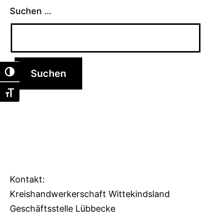
Suchen …
Umschalten auf hohe Kontraste
Schrift vergrößern
Kontakt:
Kreishandwerkerschaft Wittekindsland
Geschäftsstelle Lübbecke