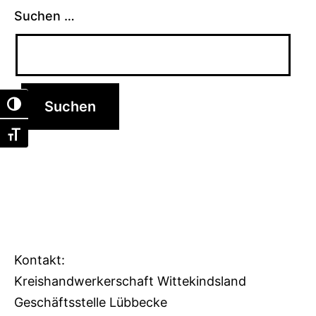
Suchen …
Umschalten auf hohe Kontraste
Schrift vergrößern
Kontakt:
Kreishandwerkerschaft Wittekindsland
Geschäftsstelle Lübbecke