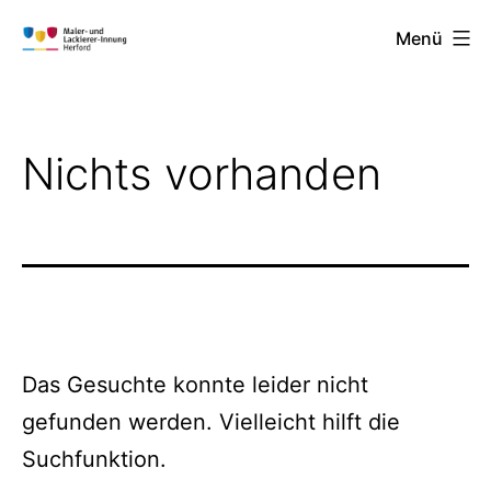
Zum
Menü
Inhalt
Maler-
springen
und
Lackierer-
Nichts vorhanden
Innung
Herford
Das Gesuchte konnte leider nicht
gefunden werden. Vielleicht hilft die
Suchfunktion.