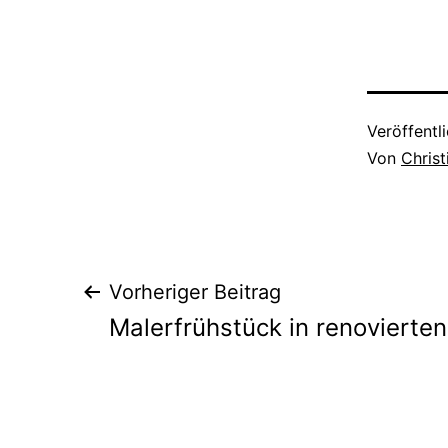
Veröffentl
Von
Chris
Beitragsnavigat
Vorheriger Beitrag
Malerfrühstück in renoviert