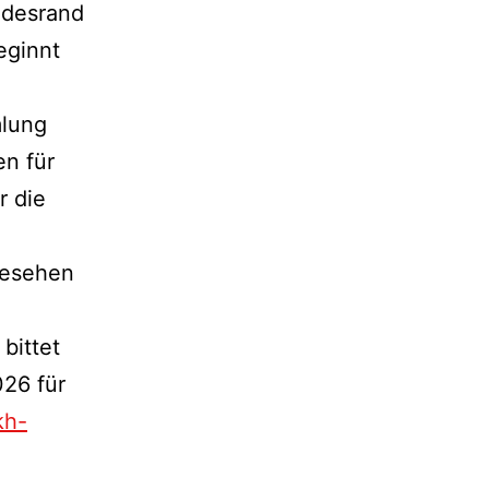
ldesrand
eginnt
mlung
en für
r die
gesehen
bittet
026 für
kh-