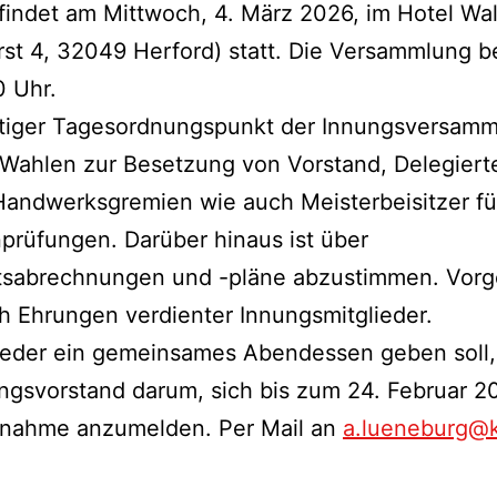
findet am Mittwoch, 4. März 2026, im Hotel Wa
st 4, 32049 Herford) statt. Die Versammlung b
0 Uhr.
htiger Tagesordnungspunkt der Innungsversam
 Wahlen zur Besetzung von Vorstand, Delegiert
andwerksgremien wie auch Meisterbeisitzer fü
prüfungen. Darüber hinaus ist über
tsabrechnungen und -pläne abzustimmen. Vor
h Ehrungen verdienter Innungsmitglieder.
eder ein gemeinsames Abendessen geben soll, 
ngsvorstand darum, sich bis zum 24. Februar 2
ilnahme anzumelden. Per Mail an
a.lueneburg@