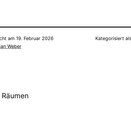
icht am
19. Februar 2026
Kategorisiert al
tian Weber
ion
en Räumen