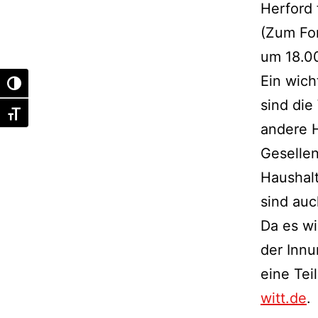
Herford 
(Zum For
um 18.0
Ein wic
Umschalten auf hohe Kontraste
sind die
Schrift vergrößern
andere H
Gesellen
Haushal
sind auc
Da es wi
der Innu
eine Te
witt.de
.