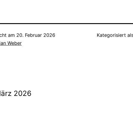
icht am
20. Februar 2026
Kategorisiert al
tian Weber
ion
März 2026