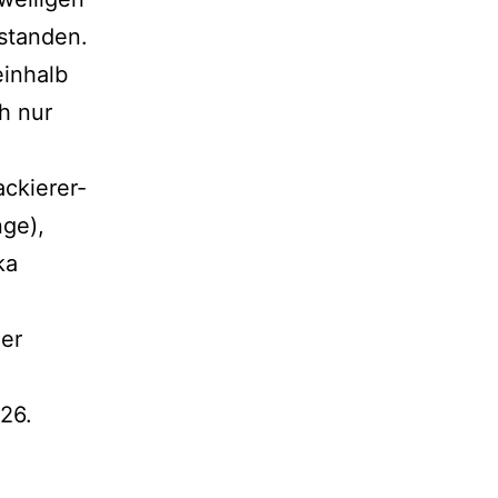
standen.
einhalb
h nur
ckierer-
nge),
ka
der
26.