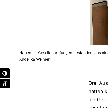
Haben ihr Gesellenprüfungen bestanden: Jasmin
Angelika Weimer.
Umschalten auf hohe Kontraste
Drei Aus
Schrift vergrößern
hatten k
die Gele
konnten 