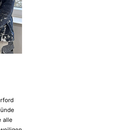
rford
 Bünde
 alle
weiligen