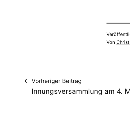
Veröffentl
Von
Chris
Beitragsnavigat
Vorheriger Beitrag
Innungsversammlung am 4. 